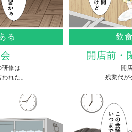
ある
飲
習会
開店前・
の研修は
開
言われた。
残業代が