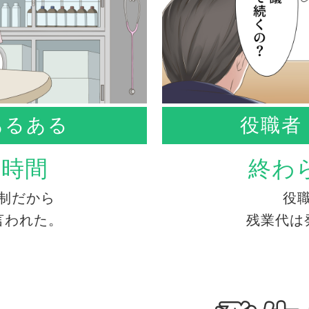
あるある
役職者
務時間
終わ
制だから
役
言われた。
残業代は