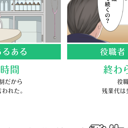
あるある
役職者
務時間
終わ
制だから
役
言われた。
残業代は