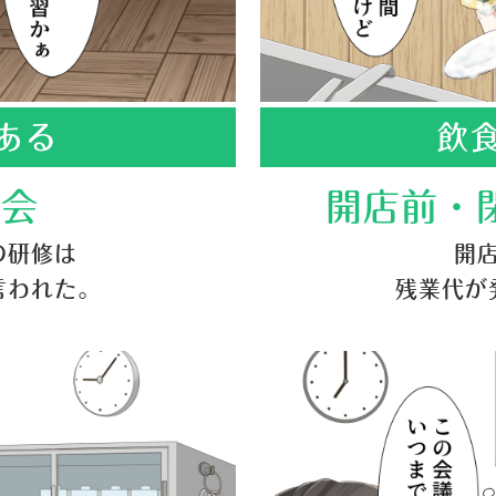
ある
飲
習会
開店前・
の研修は
開
言われた。
残業代が