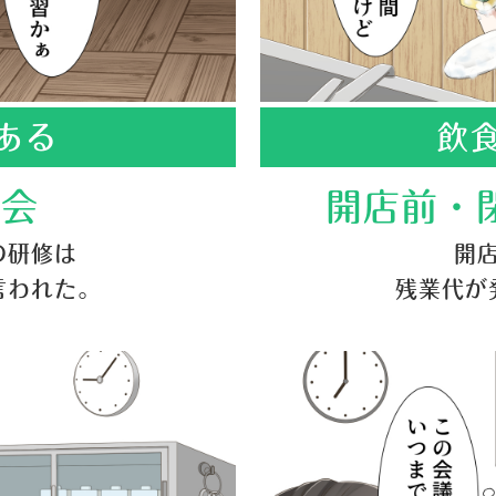
ある
飲
習会
開店前・
の研修は
開
言われた。
残業代が