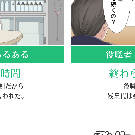
あるある
役職者
務時間
終わ
制だから
役
言われた。
残業代は